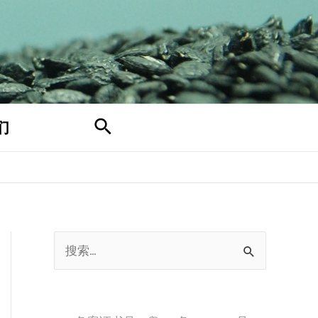
搜
们
索
搜
索
：