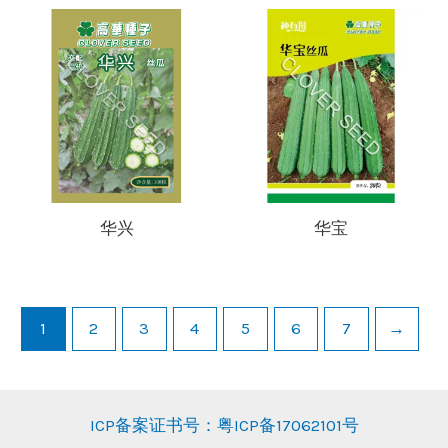
华兴
华宝
1
2
3
4
5
6
7
→
ICP备案证书号：粤ICP备17062101号