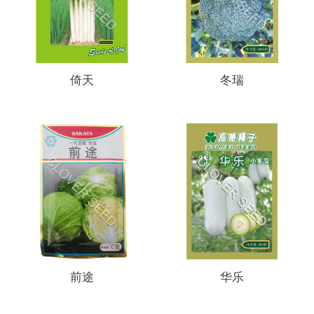
倚天
冬瑞
前途
华乐