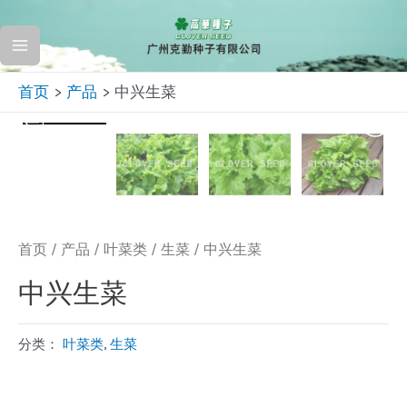
跳
至
Main
内
首页
产品
中兴生菜
容
Menu
首页
/
产品
/
叶菜类
/
生菜
/ 中兴生菜
中兴生菜
分类：
叶菜类
,
生菜