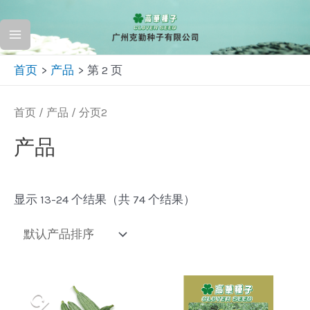
跳
至
Main
内
首页
产品
第 2 页
容
Menu
首页
/
产品
/ 分页2
产品
显示 13-24 个结果（共 74 个结果）