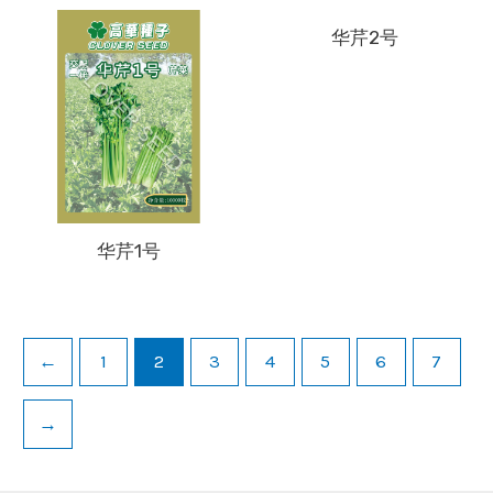
华芹2号
华芹1号
←
1
2
3
4
5
6
7
→