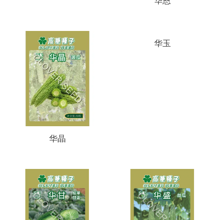
华恩
华玉
华晶