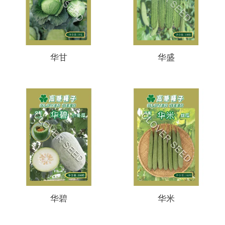
华甘
华盛
华碧
华米