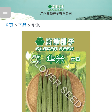
跳
至
Main
内
首页
产品
华米
容
Menu