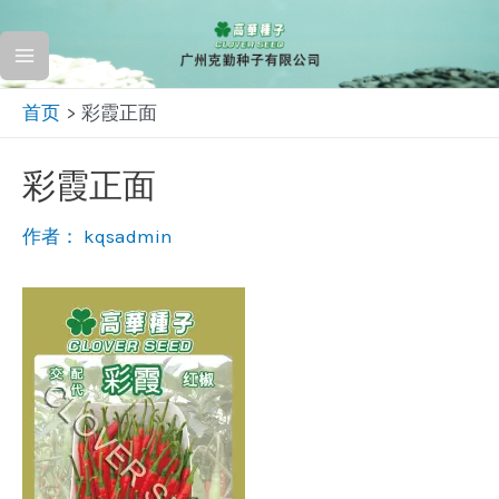
跳
至
Main
内
首页
彩霞正面
容
Menu
彩霞正面
作者：
kqsadmin