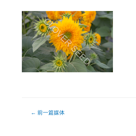
文
←
前一篇媒体
章
导