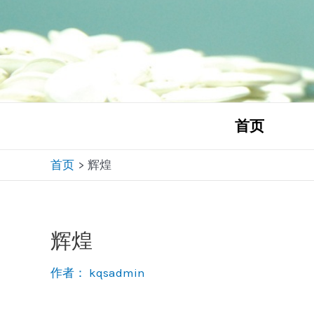
跳
至
内
容
首页
首页
辉煌
辉煌
作者：
kqsadmin