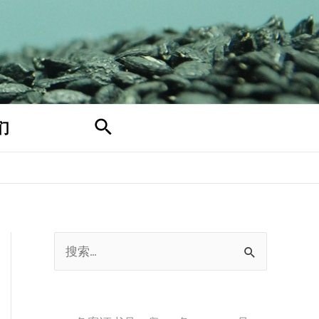
搜
们
索
搜
索
：