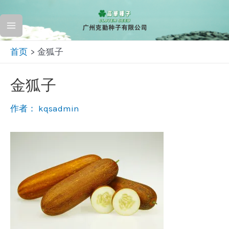
跳
至
Main
内
首页
金狐子
容
Menu
金狐子
作者：
kqsadmin