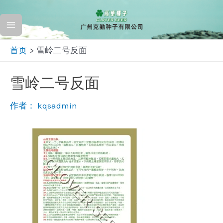
跳
至
Main
内
首页
雪岭二号反面
容
Menu
雪岭二号反面
作者：
kqsadmin