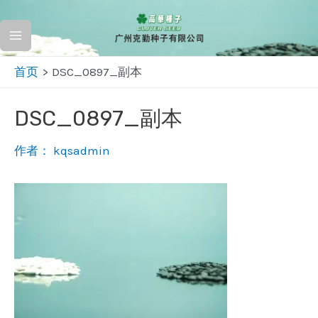
跳
至
Main
内
首页
DSC_0897_副本
容
Menu
DSC_0897_副本
作者：
kqsadmin