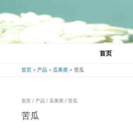
跳
至
内
容
首页
首页
产品
瓜果类
苦瓜
首页
/
产品
/
瓜果类
/ 苦瓜
苦瓜