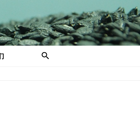
搜
们
索