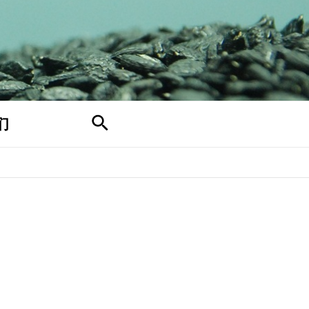
搜
们
索