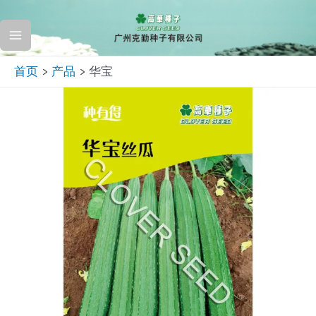
跳
至
Main
内
首页
产品
华宝
容
Menu