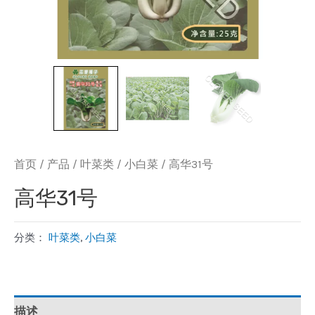
首页
/
产品
/
叶菜类
/
小白菜
/ 高华31号
高华31号
分类：
叶菜类
,
小白菜
描述