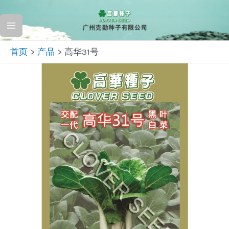
跳
至
Main
内
首页
产品
高华31号
容
Menu