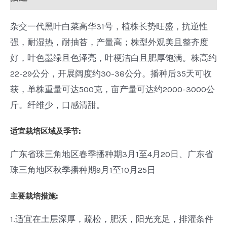
杂交一代黑叶白菜高华31号，植株长势旺盛，抗逆性
强，耐湿热，耐抽苔，产量高；株型外观美且整齐度
好，叶色墨绿且色泽亮，叶梗洁白且肥厚饱满。株高约
22-29公分，开展阔度约30-38公分。播种后35天可收
获，单株重量可达500克，亩产量可达约2000-3000公
斤。纤维少，口感清甜。
适宜栽培区域及季节:
广东省珠三角地区春季播种期3月1至4月20日、广东省
珠三角地区秋季播种期9月1至10月25日
主要栽培措施
:
1.适宜在土层深厚，疏松，肥沃，阳光充足，排灌条件