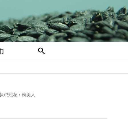
搜
们
索
状鸡冠花
/ 粉美人