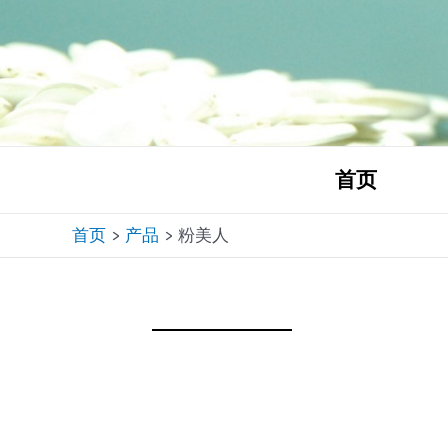
跳
至
内
容
首页
首页
产品
粉美人