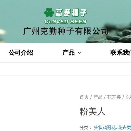
公司介绍
产品
联系我
首页
/
产品
/
花卉类
/
头
粉美人
分类：
头状鸡冠花
,
花卉类