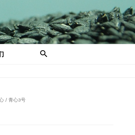
搜
们
索
心
/ 青心3号