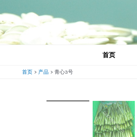
跳
至
内
容
首页
首页
产品
青心3号