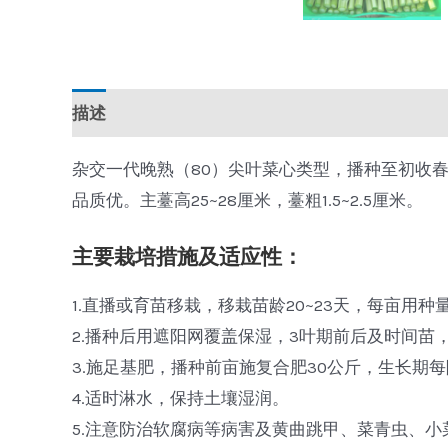
描述
杂交一代晚熟（80）尖叶菜心类型，播种至初收春
品质优。主薹高25~28厘米，薹粗1.5~2.5厘米。
主要栽培措施及适应性：
1.直播或育苗移栽，移栽苗龄20~23天，每亩用种量1
2.播种后用遮阳网覆盖保湿，3叶期前后及时间苗，株
3.施足基肥，播种前亩施复合肥30公斤，生长期每隔
4.适时淋水，保持土壤湿润。
5.注意防治软腐病等病害及黄曲跳甲、菜青虫、小