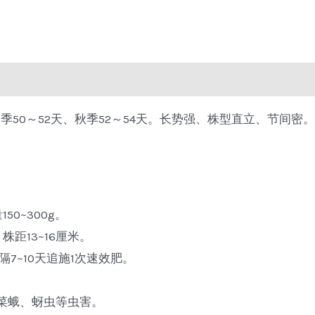
季50～52天、秋季52～54天。长势强、株型直立、节间
50~300g。
距13~16厘米。
7~10天追施1次速效肥。
菜蛾、蚜虫等虫害。