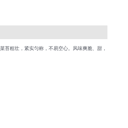
密。菜苔粗壮，紧实匀称，不易空心。风味爽脆、甜，