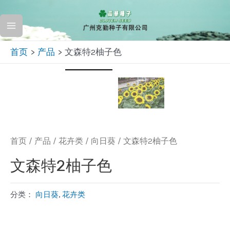
跳
至
Main
内
首页
产品
文森特2柚子色
容
Menu
首页
/
产品
/
花卉类
/
向日葵
/ 文森特2柚子色
文森特2柚子色
分类：
向日葵
,
花卉类