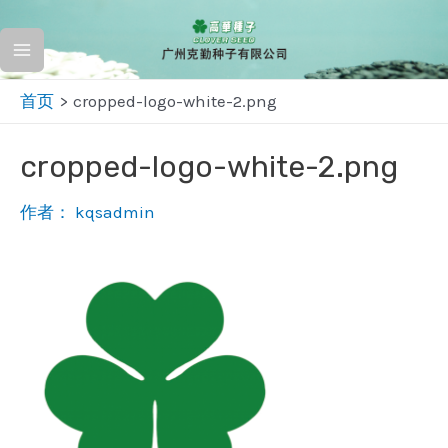
跳
至
Main
内
首页
cropped-logo-white-2.png
容
Menu
cropped-logo-white-2.png
作者：
kqsadmin