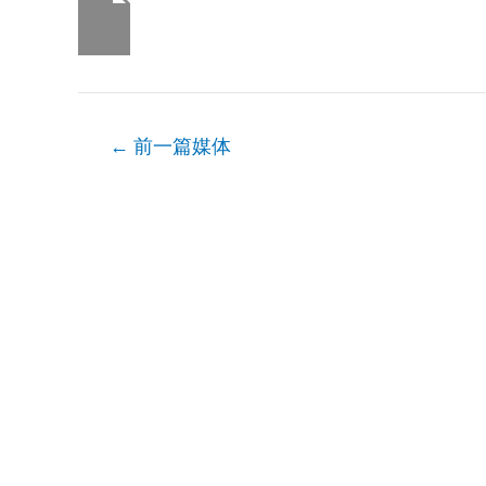
文
←
前一篇媒体
章
导
航