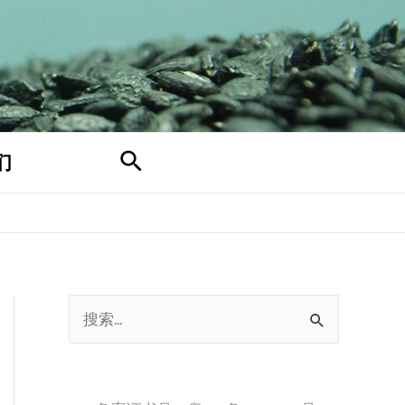
搜
们
索
搜
索
：