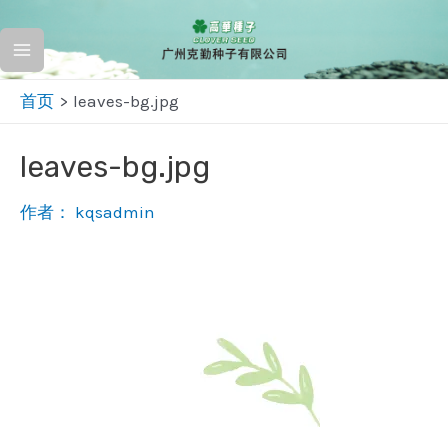
跳
至
Main
内
首页
leaves-bg.jpg
容
Menu
leaves-bg.jpg
作者：
kqsadmin