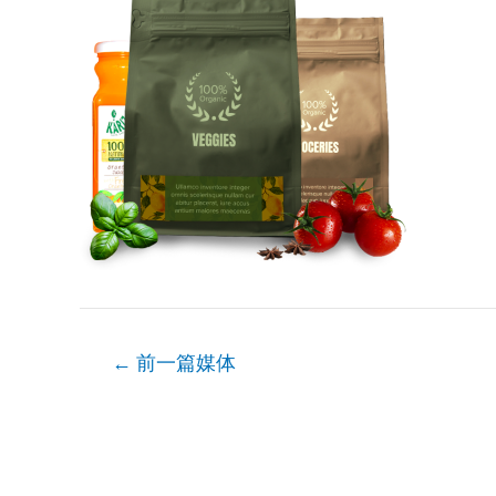
文
←
前一篇媒体
章
导
航