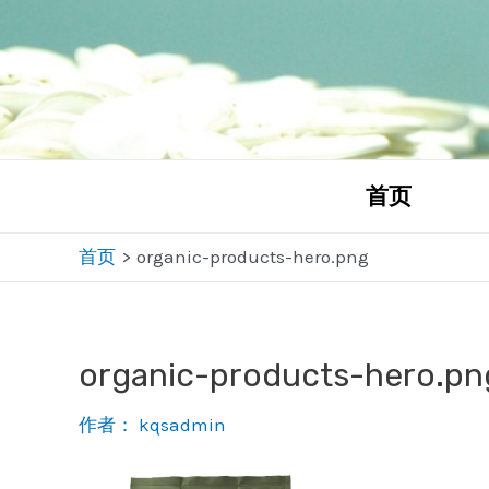
跳
至
内
容
首页
首页
organic-products-hero.png
organic-products-hero.pn
作者：
kqsadmin