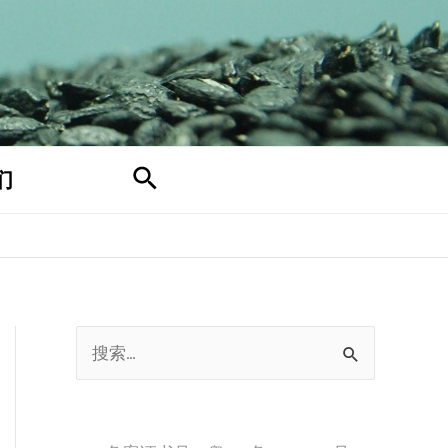
搜
们
索
搜
索
：