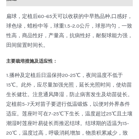
扁球，定植后60-65天可以收获的中早熟品种,口感好，
球色绿，蜡粉中等，球重1.5-2.0公斤，球形均匀，一致
性高，商品性好，产量高，抗病性好，耐裂球能力强，
田间留置时间长。
主要栽培措施及适应性：
1.播种及定植后日温保持20-25℃，夜间温度不低于
15℃。此外，应尽量加强光照，延长光照时间，使幼苗
生长健壮。注意通风降湿，防止病害发生及幼苗徒长。
定植前5-7天对苗子要进行低温锻炼，以便对外界条件
适应。莲座叶可在7-25℃下生长，温度超过25℃且土壤
潮湿时莲座叶易徒长而推迟结球。结球期的适温为15-
20℃，温度过高，呼吸消耗增加，物质积累减少，致