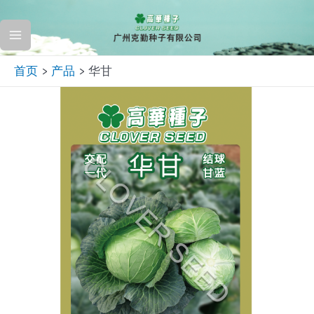
跳
至
Main
内
首页
产品
华甘
容
Menu