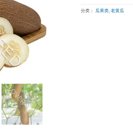
分类：
瓜果类
,
老黄瓜