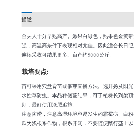
描述
金夫人十分早熟高产。嫩果白绿色，熟果色金黄带漂亮
强，高温高条件下表现相对尤佳。因此适合长日照亚
连续采收可结果更多。亩产约5000公斤。
栽培要点:
苗可采用穴盘育苗或催芽直播方法。选开扬及阳光充足
水控草防虫。本品种侧蔓结果，可于植株长到架顶
则，最好使用液肥追施。
注意防涝，注意高湿环境容易发生的霜霉病、白粉
瓜为浅根系作物，根系开阔，不要随便踏行垄上以