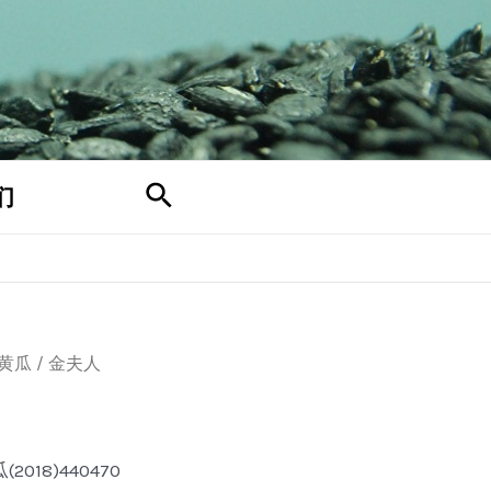
搜
们
索
黄瓜
/ 金夫人
018)440470