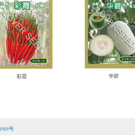
华碧
彩霞
101号