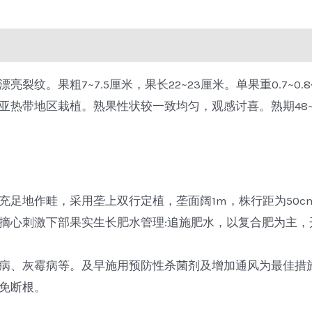
裂纹。果粗7~7.5厘米，果长22~23厘米。单果重0.7~
热带地区栽植。熟果性状较一致均匀，观感讨喜。熟期48~
地作畦，采用垄上双行定植，垄面阔1m，株行距为50cm*
摘心刺激下部果实生长肥水管理:追施肥水，以复合肥为主，
病、灰霉病等。及早施用预防性杀菌剂及增加通风为最佳措
免断根。