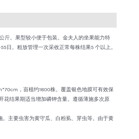
0.8公斤。果型较小便于包装。金夫人的坐果能力特
55日。粗放管理一次采收正常每株结果5 个以上。
70cm，亩植约1800株。覆盖银色地膜可有效保
开花结果期适当增加磷钾含量。遵循薄施多次原
施。主要虫害为黄守瓜、白粉虱、芽虫等。由于黄