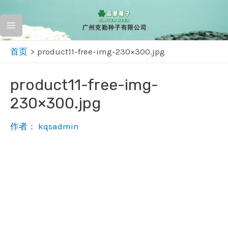
跳
至
Main
内
首页
product11-free-img-230×300.jpg
容
Menu
product11-free-img-
230×300.jpg
作者：
kqsadmin