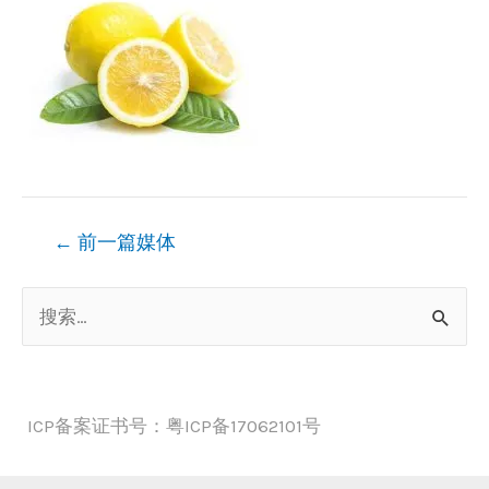
文
←
前一篇媒体
章
搜
导
索
航
：
ICP备案证书号：粤ICP备17062101号