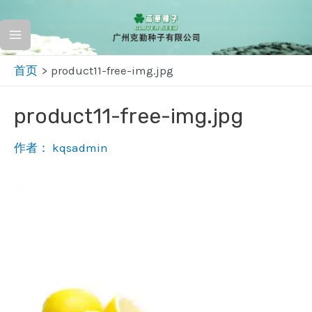
跳
至
Main
内
首页
product11-free-img.jpg
容
Menu
product11-free-img.jpg
作者：
kqsadmin