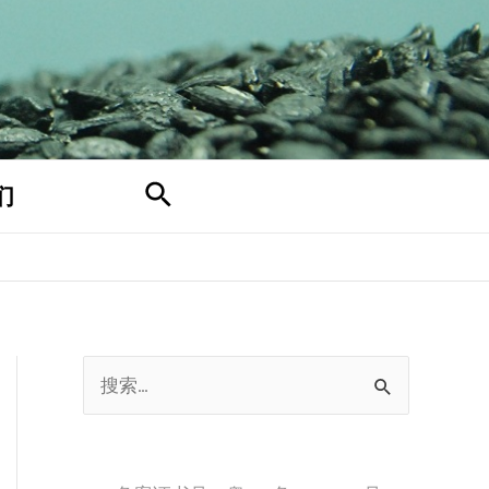
搜
们
索
搜
索
：