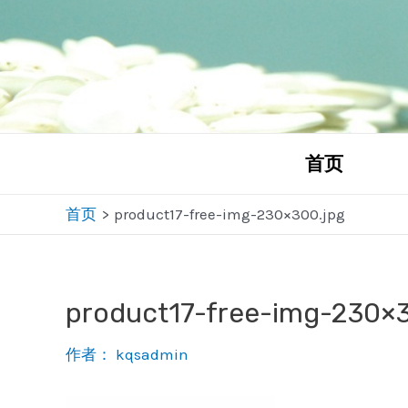
跳
至
内
容
首页
首页
product17-free-img-230×300.jpg
product17-free-img-230×3
作者：
kqsadmin