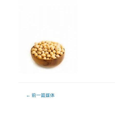
文
←
前一篇媒体
章
导