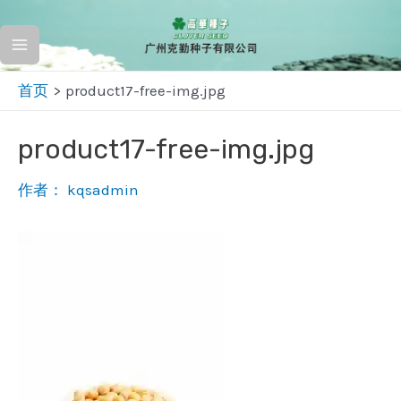
跳
至
Main
内
首页
product17-free-img.jpg
容
Menu
product17-free-img.jpg
作者：
kqsadmin